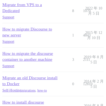
Migrate from VPS to a
2022 年 10
Dedicated
8
1070
月 5 日
Support
How to migrate Discourse to
2015 年 12
new server
1
4843
月 10 日
Support
How to migrate the discourse
2019 年 8 月
container to another machine
3
2111
5 日
Support
Migrate an old Discourse install
2014 年 2 月
to Docker
0
12810
5 日
Self-Hosting
migrations
,
how-to
How to install discourse
2016 年 8 月