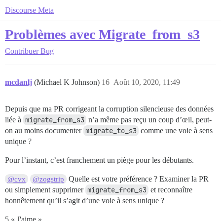
Discourse Meta
Problèmes avec Migrate_from_s3
Contribuer
Bug
mcdanlj
(Michael K Johnson)
16
Août 10, 2020, 11:49
Depuis que ma PR corrigeant la corruption silencieuse des données
liée à
migrate_from_s3
n’a même pas reçu un coup d’œil, peut-
on au moins documenter
migrate_to_s3
comme une voie à sens
unique ?
Pour l’instant, c’est franchement un piège pour les débutants.
Quelle est votre préférence ? Examiner la PR
@cvx
@zogstrip
ou simplement supprimer
migrate_from_s3
et reconnaître
honnêtement qu’il s’agit d’une voie à sens unique ?
5 « J'aime »