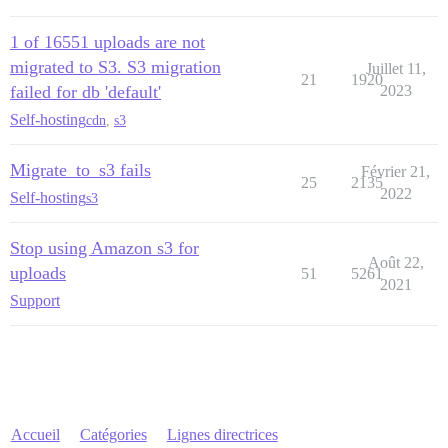
1 of 16551 uploads are not
migrated to S3. S3 migration
Juillet 11,
21
1920
failed for db 'default'
2023
Self-hosting
cdn
,
s3
Migrate_to_s3 fails
Février 21,
25
2135
2022
Self-hosting
s3
Stop using Amazon s3 for
Août 22,
uploads
51
5261
2021
Support
Accueil
Catégories
Lignes directrices