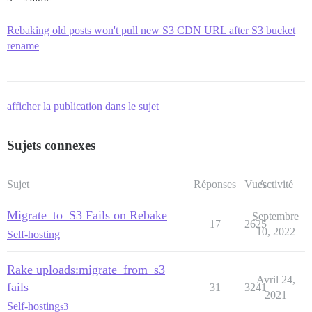
Rebaking old posts won't pull new S3 CDN URL after S3 bucket
rename
afficher la publication dans le sujet
Sujets connexes
Sujet
Réponses
Vues
Activité
Migrate_to_S3 Fails on Rebake
Septembre
17
2625
10, 2022
Self-hosting
Rake uploads:migrate_from_s3
Avril 24,
fails
31
3241
2021
Self-hosting
s3