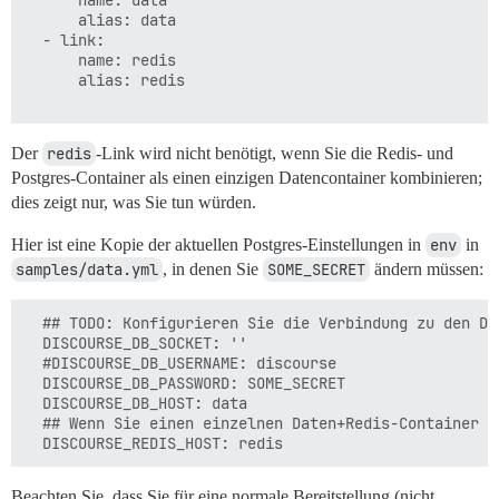
      name: data

      alias: data

  - link:

      name: redis

      alias: redis

Der
redis
-Link wird nicht benötigt, wenn Sie die Redis- und
Postgres-Container als einen einzigen Datencontainer kombinieren;
dies zeigt nur, was Sie tun würden.
Hier ist eine Kopie der aktuellen Postgres-Einstellungen in
env
in
samples/data.yml
, in denen Sie
SOME_SECRET
ändern müssen:
  ## TODO: Konfigurieren Sie die Verbindung zu den Dat
  DISCOURSE_DB_SOCKET: ''

  #DISCOURSE_DB_USERNAME: discourse

  DISCOURSE_DB_PASSWORD: SOME_SECRET

  DISCOURSE_DB_HOST: data

  ## Wenn Sie einen einzelnen Daten+Redis-Container v
Beachten Sie, dass Sie für eine normale Bereitstellung (nicht