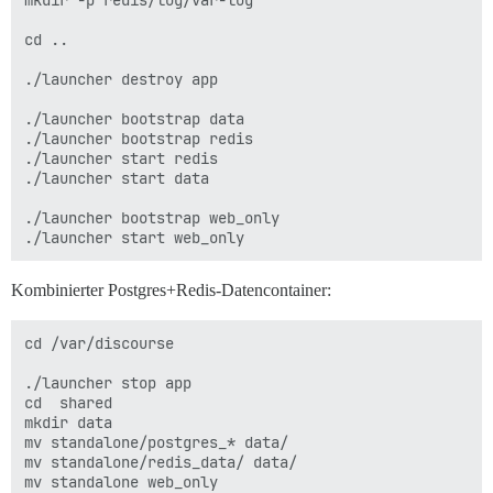
mkdir -p redis/log/var-log

cd ..

./launcher destroy app

./launcher bootstrap data

./launcher bootstrap redis

./launcher start redis

./launcher start data

./launcher bootstrap web_only

Kombinierter Postgres+Redis-Datencontainer:
cd /var/discourse

./launcher stop app

cd  shared

mkdir data

mv standalone/postgres_* data/

mv standalone/redis_data/ data/

mv standalone web_only
