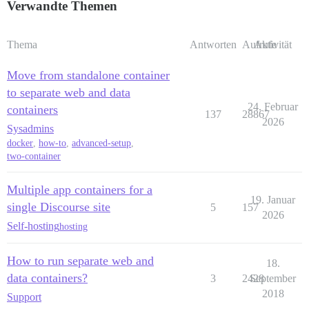
Verwandte Themen
Thema
Antworten
Aufrufe
Aktivität
Move from standalone container
to separate web and data
24. Februar
containers
137
28867
2026
Sysadmins
docker
,
how-to
,
advanced-setup
,
two-container
Multiple app containers for a
19. Januar
single Discourse site
5
157
2026
Self-hosting
hosting
How to run separate web and
18.
data containers?
3
2428
September
2018
Support