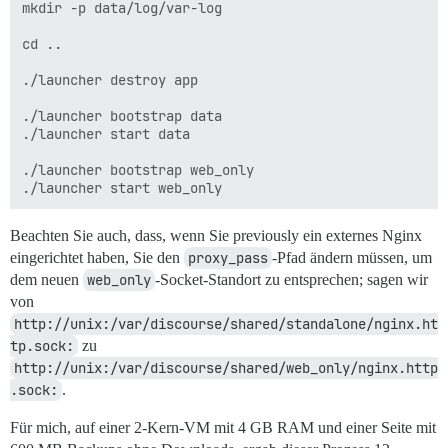
mkdir -p data/log/var-log

cd ..

./launcher destroy app

./launcher bootstrap data

./launcher start data

./launcher bootstrap web_only

Beachten Sie auch, dass, wenn Sie previously ein externes Nginx
eingerichtet haben, Sie den
proxy_pass
-Pfad ändern müssen, um
dem neuen
web_only
-Socket-Standort zu entsprechen; sagen wir
von
http://unix:/var/discourse/shared/standalone/nginx.ht
tp.sock:
zu
http://unix:/var/discourse/shared/web_only/nginx.http
.sock:
.
Für mich, auf einer 2-Kern-VM mit 4 GB RAM und einer Seite mit