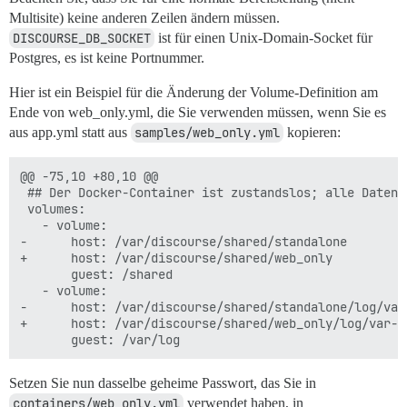
Multisite) keine anderen Zeilen ändern müssen.
DISCOURSE_DB_SOCKET
ist für einen Unix-Domain-Socket für
Postgres, es ist keine Portnummer.
Hier ist ein Beispiel für die Änderung der Volume-Definition am
Ende von web_only.yml, die Sie verwenden müssen, wenn Sie es
aus app.yml statt aus
samples/web_only.yml
kopieren:
@@ -75,10 +80,10 @@

 ## Der Docker-Container ist zustandslos; alle Daten 
 volumes:

   - volume:

-      host: /var/discourse/shared/standalone

+      host: /var/discourse/shared/web_only

       guest: /shared

   - volume:

-      host: /var/discourse/shared/standalone/log/var-
+      host: /var/discourse/shared/web_only/log/var-lo
Setzen Sie nun dasselbe geheime Passwort, das Sie in
containers/web_only.yml
verwendet haben, in