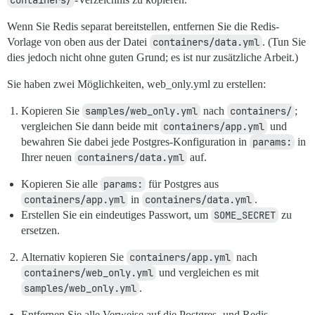
containers/
Wenn Sie Redis separat bereitstellen, entfernen Sie die Redis-
Vorlage von oben aus der Datei
containers/data.yml
. (Tun Sie
dies jedoch nicht ohne guten Grund; es ist nur zusätzliche Arbeit.)
Sie haben zwei Möglichkeiten, web_only.yml zu erstellen:
Kopieren Sie
samples/web_only.yml
nach
containers/
;
vergleichen Sie dann beide mit
containers/app.yml
und
bewahren Sie dabei jede Postgres-Konfiguration in
params:
in
Ihrer neuen
containers/data.yml
auf.
Kopieren Sie alle
params:
für Postgres aus
containers/app.yml
in
containers/data.yml
.
Erstellen Sie ein eindeutiges Passwort, um
SOME_SECRET
zu
ersetzen.
Alternativ kopieren Sie
containers/app.yml
nach
containers/web_only.yml
und vergleichen es mit
samples/web_only.yml
.
Entfernen Sie alle Verweise auf die Postgres- und Redis-