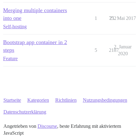
Merging multiple containers
into one
1
752
21. Mai 2017
Self-hosting
Bootstrap app container in 2
2. Januar
steps
5
2187
2020
Feature
Startseite
Kategorien
Richtlinien
Nutzungsbedingungen
Datenschutzerklärung
Angetrieben von
Discourse
, beste Erfahrung mit aktiviertem
JavaScript