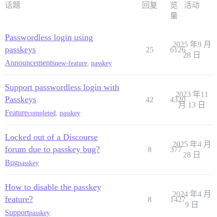
话题
回复
览
活动
量
Passwordless login using
2025 年9 月
passkeys
25
6126
28 日
Announcements
new-feature
,
passkey
Support passwordless login with
2023 年11
Passkeys
42
4320
月 13 日
Feature
completed
,
passkey
Locked out of a Discourse
2025 年4 月
forum due to passkey bug?
8
377
28 日
Bug
passkey
How to disable the passkey
2024 年4 月
feature?
8
1427
9 日
Support
passkey