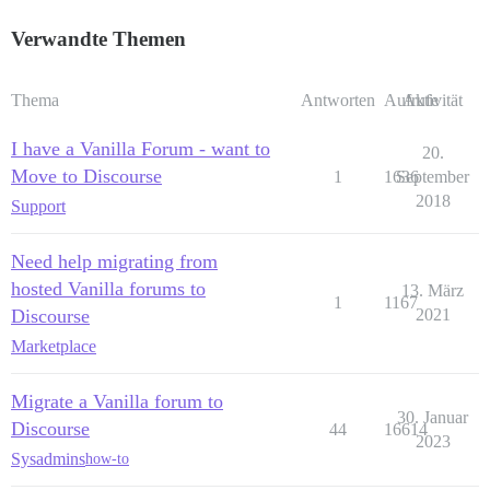
Verwandte Themen
Thema
Antworten
Aufrufe
Aktivität
I have a Vanilla Forum - want to
20.
Move to Discourse
1
1636
September
2018
Support
Need help migrating from
hosted Vanilla forums to
13. März
1
1167
Discourse
2021
Marketplace
Migrate a Vanilla forum to
30. Januar
Discourse
44
16614
2023
Sysadmins
how-to