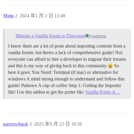
Moin
2
2024 年1 月 1 日 13:49
Migrate a Vanilla forum to Discourse
Sysadmins
I know there are a lot of posts about importing contents from a
vanilla forum, but theres a lack of comprehensive guide! Not
everyone can afford to hire a developer to migrate their forums
and this is my way of giving back to this community
So
here it goes: You Need: Terminal (if mac) or alternative for
windows A mind strong enough to understand and follow this
guide! Patience A cup of coffee
Step 1: Getting the Importer
file! Use this addon to get the porter file:
Vanilla Porter A…
narrowback
3
2025 年9 月 22 日 16:56