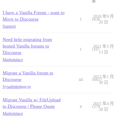
量
I have a Vanilla Forum - want to
2018 年9 月
Move to Discourse
1
1636
20 日
Support
Need help migrating from
hosted Vanilla forums to
2021 年3 月
1
1167
Discourse
13 日
Marketplace
Migrate a Vanilla forum to
2023 年1 月
Discourse
44
16617
30 日
Sysadmins
how-to
Migrate Vanilla w/ FileUpload
2015 年4 月
to Discourse | Please Quote
4
1279
28 日
Marketplace