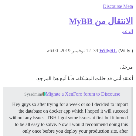
Discourse Meta
الانتقال من MyBB
الدعم
(Willy )
WillyRL
39
12 نوفمبر 2019، 6:00م
مرحبًا،
أعتقد أنني قد حللت المشكلة، فأنا أتبع هذا المرجع:
Migrate a XenForo forum to Discourse
Sysadmins
Hey guys so after trying for a week or so I decided to import
the database on docker app which I hoped it will succeed
without any issues. TBH I got some issues at first but it turned
to be all easy to solve. Now I would recommend doing this
only once before you deploy your production site, after