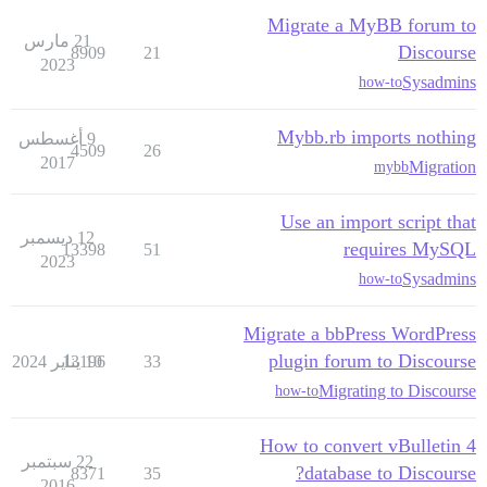
Migrate a MyBB forum to
21 مارس
Discourse
8909
21
2023
Sysadmins
how-to
Mybb.rb imports nothing
9 أغسطس
4509
26
2017
Migration
mybb
Use an import script that
12 ديسمبر
requires MySQL
13398
51
2023
Sysadmins
how-to
Migrate a bbPress WordPress
plugin forum to Discourse
33
10 يناير 2024
13196
Migrating to Discourse
how-to
How to convert vBulletin 4
22 سبتمبر
database to Discourse?
8371
35
2016