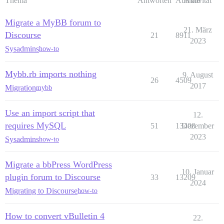
Thema
Antworten
Aufrufe
Aktivität
Migrate a MyBB forum to
21. März
Discourse
21
8911
2023
Sysadmins
how-to
Mybb.rb imports nothing
9. August
26
4509
2017
Migration
mybb
Use an import script that
12.
requires MySQL
51
13400
Dezember
2023
Sysadmins
how-to
Migrate a bbPress WordPress
10. Januar
plugin forum to Discourse
33
13209
2024
Migrating to Discourse
how-to
How to convert vBulletin 4
22.