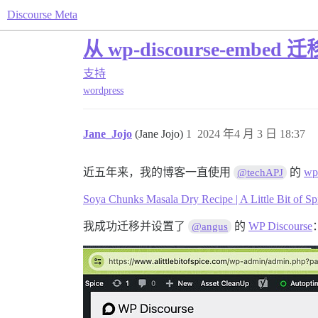
Discourse Meta
从 wp-discourse-embed
支持
wordpress
Jane_Jojo
(Jane Jojo)
1
2024 年4 月 3 日 18:37
近五年来，我的博客一直使用
的
wp
@techAPJ
Soya Chunks Masala Dry Recipe | A Little Bit of Sp
我成功迁移并设置了
的
WP Discourse
@angus