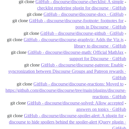
GitHub - discourse/discourse-checklist: A simple
- git clone
checklist rendering plugin for discourse · GitHub
GitHub - discourse/discourse-docs · GitHub
- git clone
GitHub - discourse/discourse-footnote: footnotes for
- git clone
posts in Discourse · GitHub
GitHub - discourse/discourse-github · GitHub
- git clone
GitHub - discourse/discourse-graphviz: Adds the Viz.js
- git clone
library to discourse · GitHub
GitHub - discourse/discourse-math: Official MathJax
- git clone
support for Discourse · GitHub
GitHub - discourse/discourse-patreon: Enable
- git clone
syncronization between Discourse Groups and Patreon rewards ·
GitHub
GitHub - discourse/discourse-reactions: Moved to
- git clone
https://github.com/discourse/discourse/tree/main/plugins/discourse-
reactions · GitHub
GitHub - discourse/discourse-solved: Allow accepted
- git clone
answers on topics · GitHub
GitHub - discourse/discourse-spoiler-alert: A plugin for
- git clone
discourse to hide spoilers behind the spoiler-alert jQuery plugin ·
GitHub