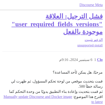
Discourse Meta
فشل الترحيل: العلاقة
"user_required_fields_versions"
موجودة بالفعل
الدعم
تثبيت
unsupported-install
Clo
1
6 سبتمبر 2024، 9:16م
مرحبًا، هل يمكن لأحد المساعدة؟
قمت بتحديث موقعي من لوحة تحكم المسؤول، ثم ظهرت لي
رسالة خطأ 500.
ثم قمت بتحديث وإعادة بناء التطبيق يدويًا من وحدة التحكم كما
اقترح هذا الموضوع:
Manually update Discourse and Docker image
to latest