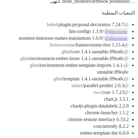
…/node_modules/lefthook postinstall: انتهى
التبعيات النمطية:
/plugin-proposal-decorators 7.24.7
@babel
/lint-configs 1.3.9
@discourse
/moment-timezone-names-translations 1.0.0
@discourse
/fontawesome-free 5.15.4
@fortawesome
/core 1.4.1-unstable.ff9ea6c
@glint
/environment-ember-loose 1.4.1-unstable.ff9ea6c
@glint
/environment-ember-template-imports 1.4.1-
@glint
unstable.ff9ea6c
/template 1.4.1-unstable.ff9ea6c
@glint
/parallel-prettier 2.0.3
@mixer
/core 1.7.23
@swc
chart.js 3.5.1
chartjs-plugin-datalabels 2.2.0
chrome-launcher 1.1.2
chrome-remote-interface 0.33.2
concurrently 8.2.2
ember-template-lint 6.0.0