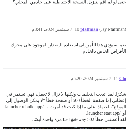
حتى لو لم أقم بتنزيل النسخة الاحتياطية على خادمي المحلي؟
(Jay Pfaffman)
pfaffman
10
7 سبتمبر 2024، 3:41م
نعم. سيؤدي هذا الأمر إلى استعادة الإصدار الموجود على محرك
الأقراص الخاص بالخادم.
Clo
11
7 سبتمبر 2024، 5:20م
شكرًا. لقد اتبعت التعليمات ولكنها لا تزال لا تعمل، فهي تستمر في
إعطائي إما صفحة الخطأ 500 أو صفحة خطأ “لا يمكن الوصول إلى
الموقع”، اعتمادًا على ما إذا كنت قد أمرت بـ ./launcher rebuild app
أو ./launcher start app.
لقد أعطتني خطأ 502 bad gateway مرة واحدة أيضًا.