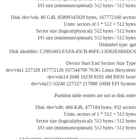
I/O size (minimum/optimal): 512 bytes / 512 bytes
Disk /dev/vda: 80 GiB, 85899345920 bytes, 167772160 sectors
Units: sectors of 1 * 512 = 512 bytes
Sector size (logical/physical): 512 bytes / 512 bytes
I/O size (minimum/optimal): 512 bytes / 512 bytes
Disklabel type: gpt
Disk identifier: C2901603-FAE8-45CB-86FE-13D02E6B6DC6
Device Start End Sectors Size Type
/dev/vda1 227328 167772126 167544799 79.9G Linux filesystem
/dev/vda14 2048 10239 8192 4M BIOS boot
/dev/vda15 10240 227327 217088 106M EFI System
Partition table entries are not in disk order.
Disk /dev/vdb: 466 KiB, 477184 bytes, 932 sectors
Units: sectors of 1 * 512 = 512 bytes
Sector size (logical/physical): 512 bytes / 512 bytes
I/O size (minimum/optimal): 512 bytes / 512 bytes