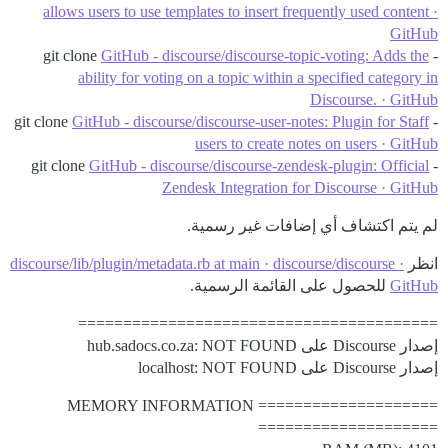
allows users to use templates to insert frequently used content ·
GitHub
GitHub - discourse/discourse-topic-voting: Adds the
- git clone
ability for voting on a topic within a specified category in
Discourse. · GitHub
GitHub - discourse/discourse-user-notes: Plugin for Staff
- git clone
users to create notes on users · GitHub
GitHub - discourse/discourse-zendesk-plugin: Official
- git clone
Zendesk Integration for Discourse · GitHub
لم يتم اكتشاف أي إضافات غير رسمية.
انظر
discourse/lib/plugin/metadata.rb at main · discourse/discourse ·
GitHub
للحصول على القائمة الرسمية.
========================================
إصدار Discourse على hub.sadocs.co.za: NOT FOUND
إصدار Discourse على localhost: NOT FOUND
==================== MEMORY INFORMATION
====================