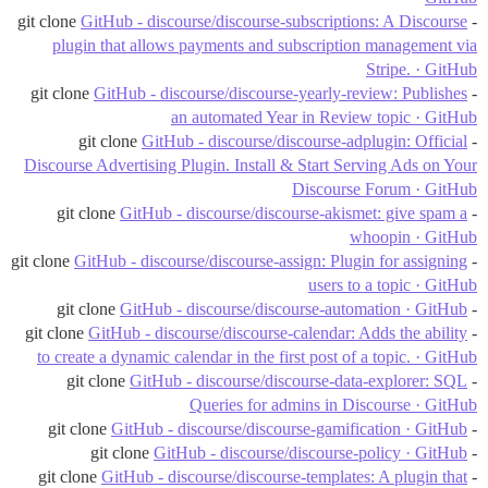
GitHub - discourse/discourse-subscriptions: A Discourse
- git clone
plugin that allows payments and subscription management via
Stripe. · GitHub
GitHub - discourse/discourse-yearly-review: Publishes
- git clone
an automated Year in Review topic · GitHub
GitHub - discourse/discourse-adplugin: Official
- git clone
Discourse Advertising Plugin. Install & Start Serving Ads on Your
Discourse Forum · GitHub
GitHub - discourse/discourse-akismet: give spam a
- git clone
whoopin · GitHub
GitHub - discourse/discourse-assign: Plugin for assigning
- git clone
users to a topic · GitHub
GitHub - discourse/discourse-automation · GitHub
- git clone
GitHub - discourse/discourse-calendar: Adds the ability
- git clone
to create a dynamic calendar in the first post of a topic. · GitHub
GitHub - discourse/discourse-data-explorer: SQL
- git clone
Queries for admins in Discourse · GitHub
GitHub - discourse/discourse-gamification · GitHub
- git clone
GitHub - discourse/discourse-policy · GitHub
- git clone
GitHub - discourse/discourse-templates: A plugin that
- git clone