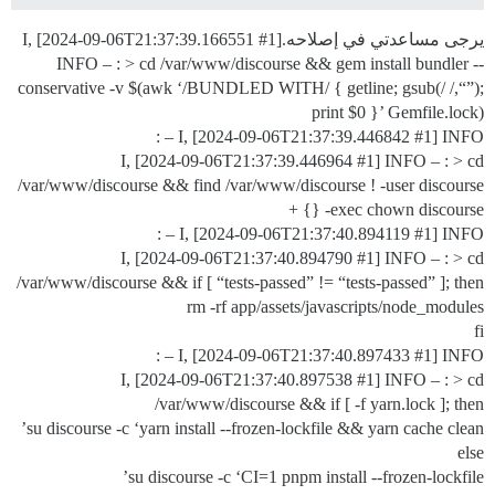
يرجى مساعدتي في إصلاحه.I, [2024-09-06T21:37:39.166551
]
#1
INFO – : > cd /var/www/discourse && gem install bundler --
conservative -v $(awk ‘/BUNDLED WITH/ { getline; gsub(/ /,“”);
print $0 }’ Gemfile.lock)
I, [2024-09-06T21:37:39.446842
#1
] INFO – :
I, [2024-09-06T21:37:39.446964
#1
] INFO – : > cd
/var/www/discourse && find /var/www/discourse ! -user discourse
-exec chown discourse {} +
I, [2024-09-06T21:37:40.894119
#1
] INFO – :
I, [2024-09-06T21:37:40.894790
#1
] INFO – : > cd
/var/www/discourse && if [ “tests-passed” != “tests-passed” ]; then
rm -rf app/assets/javascripts/node_modules
fi
I, [2024-09-06T21:37:40.897433
#1
] INFO – :
I, [2024-09-06T21:37:40.897538
#1
] INFO – : > cd
/var/www/discourse && if [ -f yarn.lock ]; then
su discourse -c ‘yarn install --frozen-lockfile && yarn cache clean’
else
su discourse -c ‘CI=1 pnpm install --frozen-lockfile’