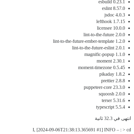
esbuild 0.23.1
eslint 8.57.0
jsdoc 4.0.3
lefthook 1.7.15
licensee 10.0.0
lint-to-the-future 2.0.0
lint-to-the-future-ember-template 1.2.0
lint-to-the-future-eslint 2.0.1
magnific-popup 1.1.0
moment 2.30.1
moment-timezone 0.5.45
pikaday 1.8.2
prettier 2.8.8
puppeteer-core 23.3.0
squoosh 2.0.0
terser 5.31.6
typescript 5.5.4
انتهى في 32.3 ثانية
I, [2024-09-06T21:38:13.365691
#1
] INFO – : > cd