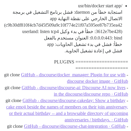
/usr/bin/docker start app
استجابة خطأ من daemon: فشل برنامج التشغيل في برمجة
الاتصال الخارجي على نقطة النهاية app
(c9b30df810f4cb7d45f509a9c10f774e21f07a595ee87b735ea42
3612e7be428): خطأ في بدء وكيل userland: listen tcp4
0.0.0.0:443: bind: العنوان مستخدم بالفعل
خطأ: فشل في بدء تشغيل الحاويات: app
فشل في إعادة تشغيل الحاوية.
==================== PLUGINS
====================
GitHub - discourse/docker_manager: Plugin for use with
- git clone
discourse docker image · GitHub
GitHub - discourse/discourse-ai: Discourse AI now lives
- git clone
in the discourse/discourse repo · GitHub
GitHub - discourse/discourse-cakeday: Show a birthday
- git clone
cake emoji beside the names of members on their join anniversary,
or their actual birthday -- and a browsable directory of upcoming
anniversaries / birthdays. · GitHub
GitHub - discourse/discourse-chat-integration · GitHub
- git clone