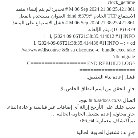
clock_gettime
861:M 06 Sep 2024 21:38:25.421 # تحذير: لم يتم إنشاء منفذ
الاستماع TCP الخادم *:6379: bind: العنوان مستخدم بالفعل
861:M 06 Sep 2024 21:38:25.421 # فشل الاستماع على المنفذ
6379 (TCP)، يتم الإلغاء.
I, [2024-09-06T21:38:35.414012
#1
] INFO – :
I, [2024-09-06T21:38:35.414436
#1
] INFO – : > cd
/var/www/discourse && su discourse -c ‘bundle exec rake
db:migrate’
^C==================== END REBUILD LOG
====================
فشل إعادة بناء التطبيق.
جارٍ التحقق من اسم النطاق الخاص بك . . .
اتصال hub.sadocs.co.za نجح.
يجب عليك على الأرجح إزالة أي إضافات غير قياسية وإعادة البناء.
جارٍ محاولة إعادة تشغيل الحاوية الحالية. . .
تم اكتشاف معمارية x86_64.
جارٍ بدء تشغيل الحاوية الحالية