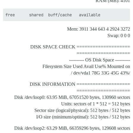
RAM (MB): 4101
           total        used        free      shared  buff/cache   available

Mem: 3911 344 643 4 2924 3272
Swap: 0 0 0
==================== DISK SPACE CHECK
====================
---------- OS Disk Space ----------
Filesystem Size Used Avail Use% Mounted on
/dev/vda1 78G 33G 45G 43% /
==================== DISK INFORMATION
====================
Disk /dev/loop0: 63.95 MiB, 67051520 bytes, 130960 sectors
Units: sectors of 1 * 512 = 512 bytes
Sector size (logical/physical): 512 bytes / 512 bytes
I/O size (minimum/optimal): 512 bytes / 512 bytes
Disk /dev/loop2: 63.29 MiB, 66359296 bytes, 129608 sectors