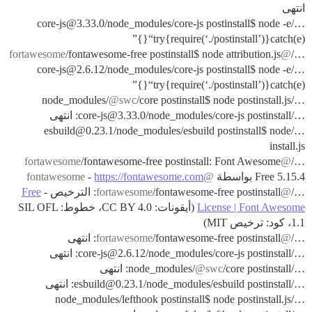
انتهى
…/core-js@3.33.0/node_modules/core-js postinstall$ node -e
“try{require(‘./postinstall’)}catch(e){}”
/fontawesome-free postinstall$ node attribution.js
@fortawesome
…/
…/core-js@2.6.12/node_modules/core-js postinstall$ node -e
“try{require(‘./postinstall’)}catch(e){}”
@swc
/core postinstall$ node postinstall.js
…/node_modules/
…/core-js@3.33.0/node_modules/core-js postinstall: انتهى
…/esbuild@0.23.1/node_modules/esbuild postinstall$ node
install.js
/fontawesome-free postinstall: Font Awesome
@fortawesome
…/
Free 5.15.4 بواسطة
@fontawesome
https://fontawesome.com
-
…/
@fortawesome
/fontawesome-free postinstall: الترخيص -
Free
License | Font Awesome
(أيقونات: CC BY 4.0، خطوط: SIL OFL
1.1، كود: ترخيص MIT)
…/
@fortawesome
/fontawesome-free postinstall: انتهى
…/core-js@2.6.12/node_modules/core-js postinstall: انتهى
…/node_modules/
/core postinstall: انتهى
@swc
…/esbuild@0.23.1/node_modules/esbuild postinstall: انتهى
…/node_modules/lefthook postinstall$ node postinstall.js