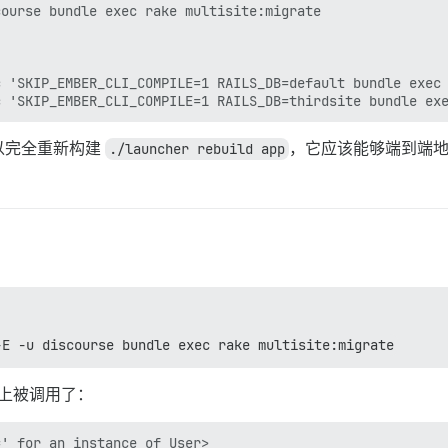
ourse bundle exec rake multisite:migrate

 'SKIP_EMBER_CLI_COMPILE=1 RAILS_DB=default bundle exec 
以完全重新构建
./launcher rebuild app
，它应该能够端到端
-E -u discourse bundle exec rake multisite:migrate
上被调用了：