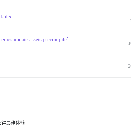
failed
themes:update assets:precompile`
1
2
 以获得最佳体验