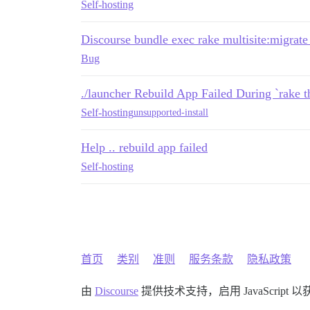
Self-hosting
Discourse bundle exec rake multisite:migrate 
Bug
./launcher Rebuild App Failed During `rake 
Self-hosting
unsupported-install
Help .. rebuild app failed
Self-hosting
首页
类别
准则
服务条款
隐私政策
由
Discourse
提供技术支持，启用 JavaScript