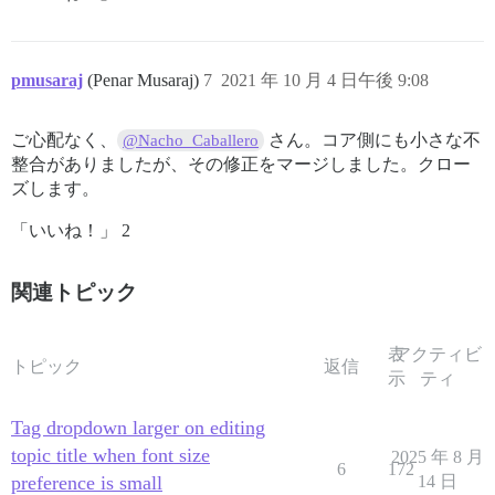
pmusaraj
(Penar Musaraj)
7
2021 年 10 月 4 日午後 9:08
ご心配なく、
さん。コア側にも小さな不
@Nacho_Caballero
整合がありましたが、その修正をマージしました。クロー
ズします。
「いいね！」 2
関連トピック
表
アクティビ
トピック
返信
示
ティ
Tag dropdown larger on editing
topic title when font size
2025 年 8 月
6
172
preference is small
14 日