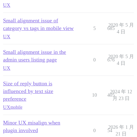
UX
Small alignment issue of
2020 年 5 月
category vs tags in mobile view
5
685
4 日
UX
Small alignment issue in the
2020 年 5 月
admin users listing page
0
676
4 日
UX
Size of reply button is
influenced by text size
2024 年 12
10
405
preference
月 23 日
UX
mobile
Minor UX misalign when
2026 年 1 月
plugin involved
0
54
21 日