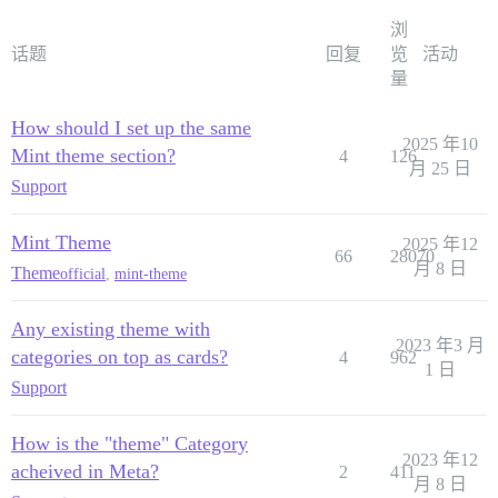
浏
话题
回复
览
活动
量
How should I set up the same
2025 年10
Mint theme section?
4
126
月 25 日
Support
Mint Theme
2025 年12
66
28070
月 8 日
Theme
official
,
mint-theme
Any existing theme with
2023 年3 月
categories on top as cards?
4
962
1 日
Support
How is the "theme" Category
2023 年12
acheived in Meta?
2
411
月 8 日