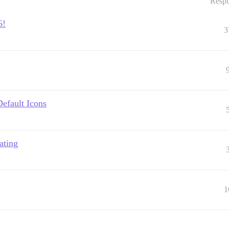
Respu
6!
3
efault Icons
ating
1