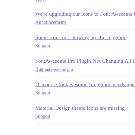
Tema
We're upgrading our icons to Font Awesome 
Announcements
Some icons not showing up after upgrade
Support
FontAwesome Pro Plugin Not Changing All D
Bug
fontawesome-pro
Discourse.fontawesome-6-upgrade needs upd
Support
Material Design theme icons are missing
Support