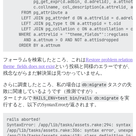
	       pg_get_expr(d.adbin, d.adrelid), a.attnotnull, a.atttypid, a.atttypmod,

	       c.collname, col_description(a.attrelid, a.attnum) AS comment

	  FROM pg_attribute a

	  LEFT JOIN pg_attrdef d ON a.attrelid = d.adrelid AND a.attnum = d.adnum

	  LEFT JOIN pg_type t ON a.atttypid = t.oid

 	  LEFT JOIN pg_collation c ON a.attcollation = c.oid AND a.attcollation <> t.typcollation

 	 WHERE a.attrelid = '"theme_fields"'::regclass

	   AND a.attnum > 0 AND NOT a.attisdropped

フォーラムを検索したところ、これは
Restore problem relation
theme_fields does not exist
という投稿と同様のエラーですが、
残念ながらまだ解決策は見つかっていません。
さらに調査したところ、私の場合は
db:migrate
タスクの失
敗に関連しているようです（推測ですが）。
ターミナルで
RAILS_ENV=test bin/rails db:migrate
を実
行すると、以下のSyntaxErrorが返されます。
rails aborted!

SyntaxError: /app/lib/tasks/assets.rake:294: syntax e
/app/lib/tasks/assets.rake:306: syntax error, unexpec
/app/lib/tasks/assets.rake:418: class definition in me