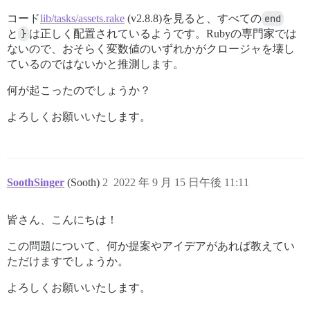
/usr/local/bundle/ruby/2.7.0/gems/bootsnap-1.9.4/lib/
/usr/local/bundle/ruby/2.7.0/gems/bootsnap-1.9.4/lib/
コード
lib/tasks/assets.rake
(v2.8.8)を見ると、すべての
end
/usr/local/bundle/ruby/2.7.0/gems/bootsnap-1.9.4/lib/
と
}
は正しく配置されているようです。Rubyの専門家では
bin/rails:18:in `<main>'

ないので、おそらく変数値のいずれかがクロージャを壊し
ているのではないかと推測します。
何が起こったのでしょうか？
よろしくお願いいたします。
SoothSinger
(Sooth)
2
2022 年 9 月 15 日午後 11:11
皆さん、こんにちは！
この問題について、何か提案やアイデアがあれば教えてい
ただけますでしょうか。
よろしくお願いいたします。