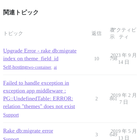
関連トピック
表
アクティビ
トピック
返信
示
ティ
Upgrade Error - rake db:migrate
2023 年 9 月
index on theme_field_id
10
798
14 日
Self-hosting
two-container
,
ai
Failed to handle exception in
exception app middleware :
2019 年 2 月
PG::UndefinedTable: ERROR:
2
861
7 日
relation "themes" does not exist
Support
Rake db:migrate error
2019 年 5 月
3
649
13 日
Support