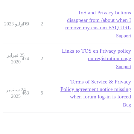
ToS and Privacy buttons
disappear from /about when I
2
6 يوليو 2023
479
remove my custom FAQ URL
Support
Links to TOS en Privacy policy
25 فبراير
on registration page
474
2
2020
Support
Terms of Service & Privacy
Policy agreement notice missing
24 سبتمبر
463
5
2025
when forum log-in is forced
Bug