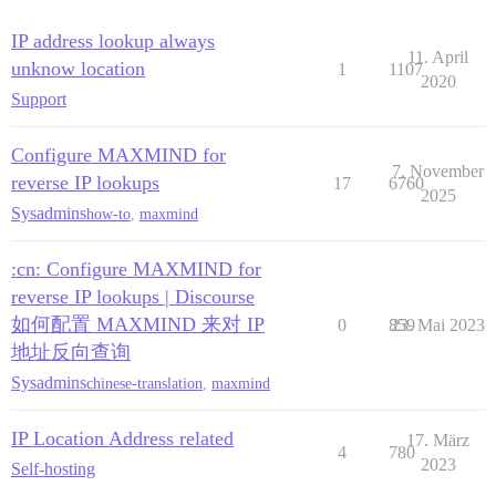
IP address lookup always
11. April
unknow location
1
1107
2020
Support
Configure MAXMIND for
7. November
reverse IP lookups
17
6760
2025
Sysadmins
how-to
,
maxmind
:cn: Configure MAXMIND for
reverse IP lookups | Discourse
如何配置 MAXMIND 来对 IP
0
859
23. Mai 2023
地址反向查询
Sysadmins
chinese-translation
,
maxmind
IP Location Address related
17. März
4
780
2023
Self-hosting