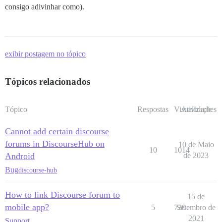
consigo adivinhar como).
exibir postagem no tópico
Tópicos relacionados
Tópico
Respostas
Visualizações
Atividade
Cannot add certain discourse
forums in DiscourseHub on
10 de Maio
10
1014
Android
de 2023
Bug
discourse-hub
How to link Discourse forum to
15 de
mobile app?
5
720
Setembro de
2021
Support