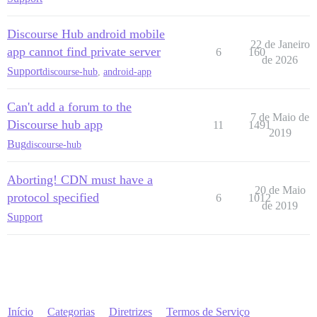
Discourse Hub android mobile
22 de Janeiro
app cannot find private server
6
160
de 2026
Support
discourse-hub
,
android-app
Can't add a forum to the
7 de Maio de
Discourse hub app
11
1491
2019
Bug
discourse-hub
Aborting! CDN must have a
20 de Maio
protocol specified
6
1012
de 2019
Support
Início
Categorias
Diretrizes
Termos de Serviço