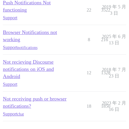
Push Notifications Not
2019 年 5 月
functioning
22
3522
3 日
Support
Browser Notifications not
2025 年 6 月
working
8
216
13 日
Support
notifications
Not recieving Discourse
notifications on iOS and
2018 年 7 月
12
1328
Android
23 日
Support
Not receiving push or browser
2023 年 2 月
notifications?
18
1850
16 日
Support
chat