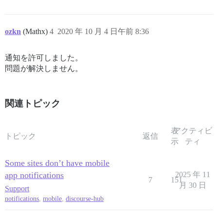
ozkn
(Mathx)
4
2020 年 10 月 4 日午前 8:36
通知を許可しました。
問題が解決しません。
関連トピック
表
アクティビ
トピック
返信
示
ティ
Some sites don’t have mobile
app notifications
2025 年 11
7
151
月 30 日
Support
notifications
,
mobile
,
discourse-hub