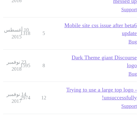
2016
messed up
Support
Mobile site css issue after beta6
10 أغسطس
update
1318
5
2015
Bug
Dark Theme giant Discourse
23 نوفمبر
logo
1595
8
2018
Bug
Trying to use a large top logo -
14 نوفمبر
unsuccessfully!
2974
12
2017
Support