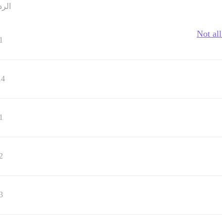
الرد
Not al
1
14
1
2
3