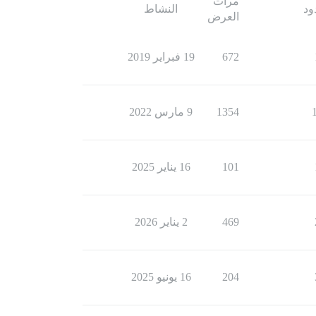
مرات
ود
النشاط
العرض
672
19 فبراير 2019
1354
9 مارس 2022
101
16 يناير 2025
469
2 يناير 2026
204
16 يونيو 2025