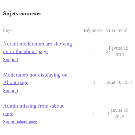
Sujets connexes
Sujet
Réponses
Vues
Activité
Not all moderators are showing
Février 19,
up in the about page
1
672
2019
Support
Moderators not displaying on
About page
14
1354
Mars 9, 2022
Support
Admin missing from /about
Janvier 16,
page
1
101
2025
Support
about-page