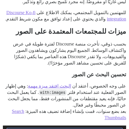
ليس غازيًا أو مفروضًا. إنه مجرد تلميح بصري رائع وتذكير.
للمهتمين بالتمويل المجتمعي، يمكنك الاطلاع على
Discourse Ko-fi
integration
والذي يحتوي على إعداد توافق مع مكون شريط التقدم.
ميزات للمجتمعات المعتمدة على الصور
بحسب ذوقي، تأخرت منصة Discourse لفترة طويلة في عرض
واكتشاف الوسائط. الجميع اليوم يشاركون ويشاهدون الصور
والفيديوهات، ولا تقدر Discourse هذه العناصر بما يكفي (شكرًا
للفريق على تحسين مشاهد الصور مؤخرًا!).
تحسين البحث عن الصور
على وجه الخصوص، أعتقد أن
البحث افتقد ميزة مهمة
: وهي إظهار
الصور الفعلية عند استخدام فلتر
with:images
. كما يعمل البحث
حاليًا، فإنه يعيد مقتطفات من المنشورات فقط، مما يجعل البحث
عن الصور محبطًا وغير فعال.
بعد بضع سنوات، قمت بإنشاء إضافة تضيف هذه الميزة:
Search
Thumbnails