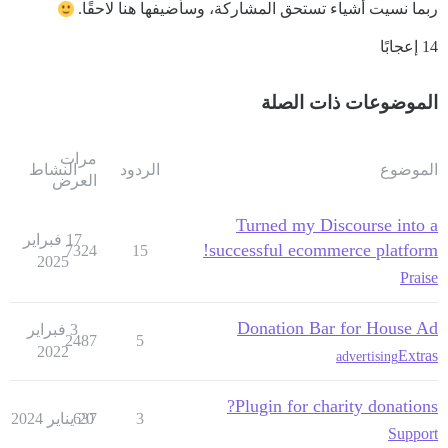
ربما نسيت أشياء تستحق المشاركة، وسأضيفها هنا لاحقًا.
14 إعجابًا
الموضوعات ذات الصلة
مرات
الموضوع
الردود
النشاط
العرض
Turned my Discourse into a
17 فبراير
successful ecommerce platform!
7324
15
2025
Praise
Donation Bar for House Ad
3 فبراير
2487
5
2022
Extras
advertising
Plugin for charity donations?
3
20 يناير 2024
637
Support