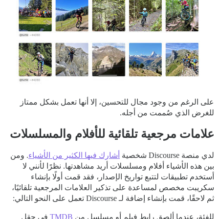
على الرغم من وجود مجال للتحسين، إلا أنها تعمل بشكل ممتاز
للغرض الذي صُممت من أجله.
علامات مرجعية تلقائية للأفلام والمسلسلات
لدي منصة Discourse شخصية
أشارك فيها الكثير من الأشياء
. ومن
بين هذه الأشياء أفلام ومسلسلات أريد مشاهدتها. نظرًا لأنني لا
أستخدم تطبيقات لتتبع تواريخ الإصدار، فقد قمت أولًا بإنشاء
سكريبت مخصص لمساعدة على تذكير العلامات المرجعية تلقائيًا،
ثم لاحقًا، قمت بإنشاء إضافة لـ Discourse تعمل على النحو التالي:
للفئة، عندما ألصق رابط فيلم أو مسلسل من
TMDB
في حقل