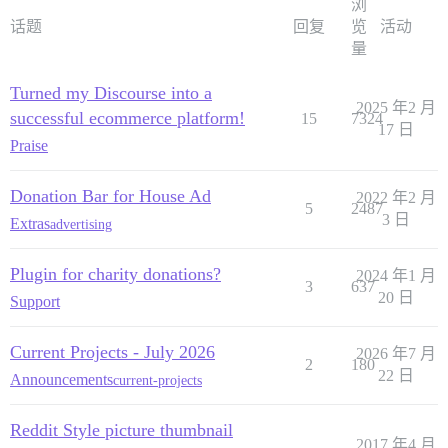
浏
话题
回复
览
活动
量
Turned my Discourse into a
2025 年2 月
successful ecommerce platform!
15
7324
17 日
Praise
Donation Bar for House Ad
2022 年2 月
5
2487
3 日
Extras
advertising
Plugin for charity donations?
2024 年1 月
3
637
20 日
Support
Current Projects - July 2026
2026 年7 月
2
180
22 日
Announcements
current-projects
Reddit Style picture thumbnail
2017 年4 月