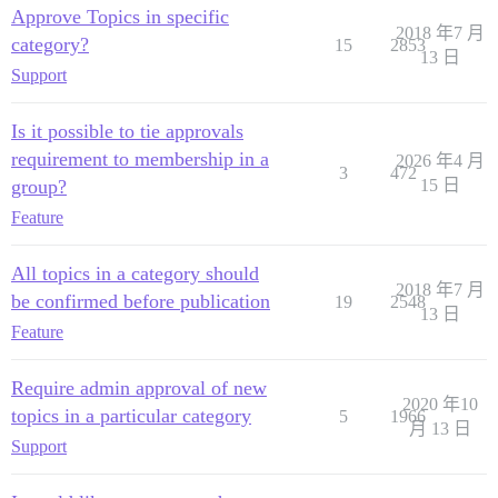
Approve Topics in specific
2018 年7 月
category?
15
2853
13 日
Support
Is it possible to tie approvals
requirement to membership in a
2026 年4 月
3
472
group?
15 日
Feature
All topics in a category should
2018 年7 月
be confirmed before publication
19
2548
13 日
Feature
Require admin approval of new
2020 年10
topics in a particular category
5
1966
月 13 日
Support