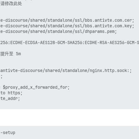
-- 请修改此处

hared/standalone/log/var-log

e-discourse/shared/standalone/ssl/bbs.antivte.com.cer;

e-discourse/shared/standalone/ssl/bbs.antivte.com.key;

9157

e-discourse/shared/standalone/ssl/dhparams.pem;

A256:ECDHE-ECDSA-AES128-GCM-SHA256:ECDHE-RSA-AES256-GCM-
 提升至 5m

/discourse/docker_manager.git

/discourse/discourse-knowledge-explorer

antivte-discourse/shared/standalone/nginx.http.sock:;

/discourse/discourse-spoiler-alert.git

;

/procourse/procourse-static-pages

 $proxy_add_x_forwarded_for;

to https;

te_addr;

地址，请取消注释并修改：

令只需运行一次。

tion_email='info@unconfigured.discourse.org'"

-setup 
