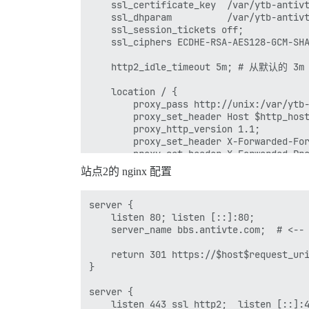
    ssl_certificate_key  /var/ytb-antivt
  ## 示例：'user1@example.com,user2@examp
    ssl_dhparam          /var/ytb-antivt
  DISCOURSE_DEVELOPER_EMAILS: 'techempow
    ssl_session_tickets off;

    ssl_ciphers ECDHE-RSA-AES128-GCM-SH
  ## TODO: 用于验证新账户和发送通知的 SMTP
  # 需要 SMTP 地址、用户名和密码

    http2_idle_timeout 5m; # 从默认的 3m
  # 警告：SMTP 密码中的字符 '#' 可能引发问题
  DISCOURSE_SMTP_ADDRESS: smtp.mailgun.o
    location / {

  DISCOURSE_SMTP_PORT: 587

        proxy_pass http://unix:/var/ytb-
  DISCOURSE_SMTP_USER_NAME: postmaster@m
        proxy_set_header Host $http_host
  DISCOURSE_SMTP_PASSWORD: "67c9458eb7a6
        proxy_http_version 1.1;

  #DISCOURSE_SMTP_ENABLE_START_TLS: t
        proxy_set_header X-Forwarded-For
        proxy_set_header X-Forwarded-Pro
  ## 如果添加了 Lets Encrypt 模板，请取
        proxy_set_header X-Real-IP $remo
  LETSENCRYPT_ACCOUNT_EMAIL: techempower
站点2的 nginx 配置
    }

  ## 此 Discourse 实例的 http 或 https
server {

  ## 详情请见 https://meta.discourse.org/t
    listen 80; listen [::]:80;

  #DISCOURSE_CDN_URL: https://discourse-
    server_name bbs.antivte.com;  # <
## Docker 容器是无状态的；所有数据均存储在 /sh
    return 301 https://$host$request_uri
volumes:

}

  - volume:

      host: /var/bbs-antivte-discourse/s
server {

      guest: /shared

    listen 443 ssl http2;  listen [::]:4
  - volume:
