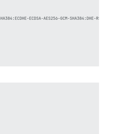
SHA384:ECDHE-ECDSA-AES256-GCM-SHA384:DHE-RSA-AES128-GCM-S