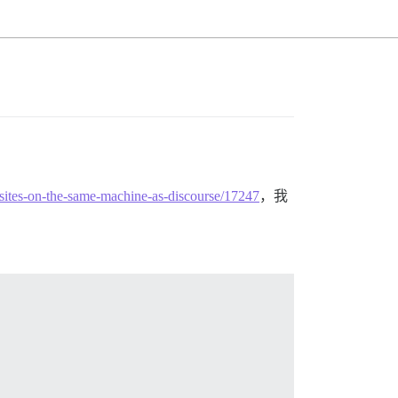
ebsites-on-the-same-machine-as-discourse/17247
，我