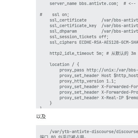
    server_name bbs.antivte.com;  # <
      host: /var/bbs-antivte-discourse/s
      guest: /var/log

#    ssl on;

    ssl_certificate      /var/bbs-antivt
## 插件请放在此处

    ssl_certificate_key  /var/bbs-antivt
## 详情请见 https://meta.discourse.org/t/1
    ssl_dhparam          /var/bbs-antivt
hooks:

    ssl_session_tickets off;

  after_code:

    ssl_ciphers ECDHE-RSA-AES128-GCM-SH
    - exec:

        cd: $home/plugins

    http2_idle_timeout 5m; # 从默认的 3m
        cmd:

          - git clone https://github.com
    location / {

          - git clone https://github.com
        proxy_pass http://unix:/var/bbs-
          - git clone https://github.com
        proxy_set_header Host $http_host
          - git clone https://github.com
        proxy_http_version 1.1;

## 构建后需要运行的任何自定义命令

        proxy_set_header X-Forwarded-For
run:

        proxy_set_header X-Forwarded-Pro
  - exec: echo "开始执行自定义命令"

        proxy_set_header X-Real-IP $remo
  ## 如果希望设置首次注册时的 'From' 邮箱
    }

  ## 收到首次注册邮件后，请重新注释该行。该命
}

  #- exec: rails r "SiteSetting.notifica
  - exec: echo "自定义命令执行完毕"

以及
    /var/ytb-antivte-discourse/discourse
端口 80 似乎已被占用。
