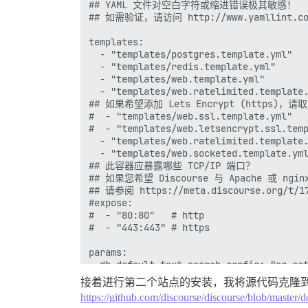
## YAML 文件对空白字符或缩进错误极其敏感！

## 如需验证，请访问 http://www.yamllint.com
templates:

  - "templates/postgres.template.yml"

  - "templates/redis.template.yml"

  - "templates/web.template.yml"

  - "templates/web.ratelimited.template.
## 如果希望添加 Lets Encrypt (https)，
#  - "templates/web.ssl.template.yml"

#  - "templates/web.letsencrypt.ssl.temp
  - "templates/web.ratelimited.template.
  - "templates/web.socketed.template.y
## 此容器应暴露哪些 TCP/IP 端口？

## 如果您希望 Discourse 与 Apache 或 ng
## 请参阅 https://meta.discourse.org/t/
#expose:

#  - "80:80"   # http

#  - "443:443" # https

params:

  db_default_text_search_config: "pg_cat
接着进行第二个站点的安装，我将源代码克隆到另
  ## 将 db_shared_buffers 设置为总内存的 
https://github.com/discourse/discourse/blob/maste
  ## 将根据检测到的 RAM 自动由 bootstra