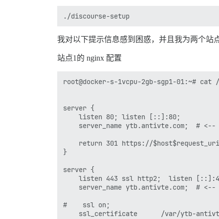
  db_shared_buffers: "256MB"

  ## 可提升排序性能，但会增加每个连接的内存占
  #db_work_mem: "40MB"

我对以下提示信息感到困惑，并且我为两个站点配置
  ## 此容器应使用哪个 Git 版本？（默认：tests-
  #version: tests-passed

站点1的 nginx 配置
env:

root@docker-s-1vcpu-2gb-sgp1-01:~# cat /
  LANG: en_US.UTF-8

  # DISCOURSE_DEFAULT_LOCALE: en

server {

  ## 支持的并发 Web 请求数量？取决于内存和 C
    listen 80; listen [::]:80;

  ## 将根据检测到的 CPU 自动由 bootstra
    server_name ytb.antivte.com;  # <
  UNICORN_WORKERS: 4

    return 301 https://$host$request_uri
  ## TODO: 此 Discourse 实例将响应的域名

}

  ## 必填。Discourse 无法仅通过 IP 地址运行
  DISCOURSE_HOSTNAME: bbs.antivte.com

server {

    listen 443 ssl http2;  listen [::]:4
  ## 如果希望容器以与上述相同的 hostname（
    server_name ytb.antivte.com;  # <
  ## （默认为 "$hostname-$config"）

  #DOCKER_USE_HOSTNAME: true

#    ssl on;

    ssl_certificate      /var/ytb-antivt
  ## TODO: 初始注册时自动设为管理员和开发