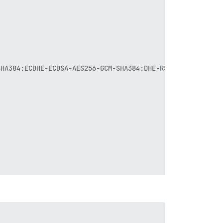
SHA384:ECDHE-ECDSA-AES256-GCM-SHA384:DHE-RSA-AES128-GCM-S