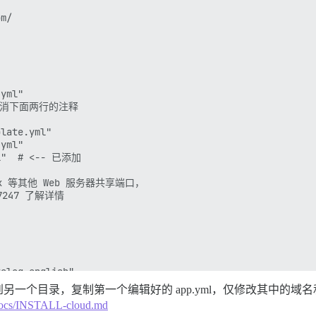
/

yml"

请取消下面两行的注释

late.yml"

yml"

ml"  # <-- 已添加

inx 等其他 Web 服务器共享端口，

17247 了解详情

alog.english"

一个目录，复制第一个编辑好的 app.yml，仅修改其中的
25% 以内。

r/docs/INSTALL-cloud.md
p 设置，您也可以手动覆盖
