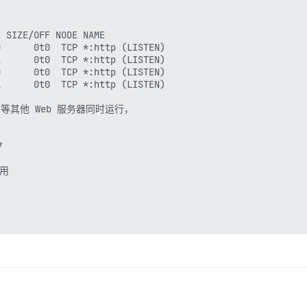
 SIZE/OFF NODE NAME

      0t0  TCP *:http (LISTEN)

      0t0  TCP *:http (LISTEN)

      0t0  TCP *:http (LISTEN)

      0t0  TCP *:http (LISTEN)

nx 等其他 Web 服务器同时运行，



用
