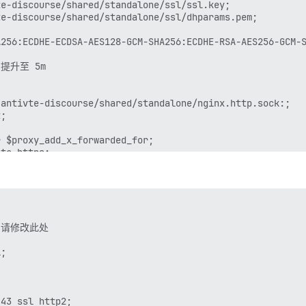
e-discourse/shared/standalone/ssl/ssl.key;

le.com'

e-discourse/shared/standalone/ssl/dhparams.pem;

er@163.com'

A256:ECDHE-ECDSA-AES128-GCM-SHA256:ECDHE-RSA-AES256-GCM-
 邮件服务器

 提升至 5m

！

rg

antivte-discourse/shared/standalone/nginx.http.sock:;

ail.antivte.com

;

ff11b4db70f097b1b5c3-f7910792"

rue           # （可选，默认为 true）

 $proxy_add_x_forwarded_for;

to https;

消下方注释以获取免费 SSL 证书

te_addr;

@163.com

 CDN 地址（配置为拉取）

/14857

cdn.example.com

-- 请修改此处

ared 中

;

hared/standalone

43 ssl http2;
