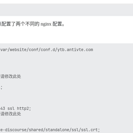
用

了两个不同的 nginx 配置。
passed）

var/website/conf/conf.d/ytb.antivte.com 

PU 核心数。

p 设置，您也可以手动覆盖

-- 请修改此处

;

。

43 ssl http2;

-h 选项）启动，请取消注释

-- 请修改此处

e-discourse/shared/standalone/ssl/ssl.crt;

者的邮箱列表，以逗号分隔
