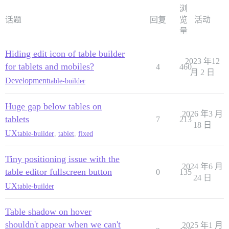
浏
话题
回复
览
活动
量
Hiding edit icon of table builder
2023 年12
for tablets and mobiles?
4
460
月 2 日
Development
table-builder
Huge gap below tables on
2026 年3 月
tablets
7
213
18 日
UX
table-builder
,
tablet
,
fixed
Tiny positioning issue with the
2024 年6 月
table editor fullscreen button
0
135
24 日
UX
table-builder
Table shadow on hover
shouldn't appear when we can't
2025 年1 月