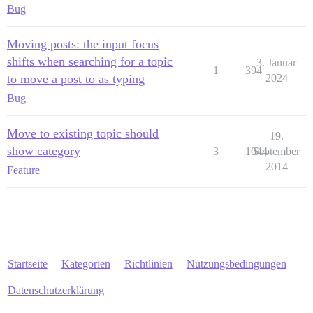
Bug
Moving posts: the input focus
shifts when searching for a topic
3. Januar
1
394
to move a post to as typing
2024
Bug
Move to existing topic should
19.
show category
3
1044
September
2014
Feature
Startseite
Kategorien
Richtlinien
Nutzungsbedingungen
Datenschutzerklärung