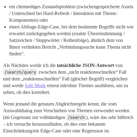
ein clientseitiges Zustandsproblem (zwischengespeicherte Assets
/ Unterschied bei Hard-Refresh / Interaktion mit Theme-
Komponenten) oder
einen Abfrage-Edge-Case, bei dem bestimmte Begriffe nicht wie
erwartet zurückgegeben werden (exakte Übereinstimmung /
Satzzeichen / Stoppwörter / Reihenfolge), ähnlich dem von
Ihnen verlinkten Bericht „Verbindungssuche kann Thema nicht
finden“.
Als Nächstes werde ich die
tatsächliche JSON-Antwort
von
/search/query
zwischen dem „nicht reaktionsschnellen“ Fall
und dem „reaktionsschnellen“ Fall (gleicher Begriff) vergleichen
und werde
Safe Mode
erneut mit/ohne Themes ausführen, um zu
sehen, ob dies korreliert.
Wenn jemand die genauen Abgleichsregeln kennt, die vom
Auswahldialog zum Verschieben von Themen verwendet werden
(im Gegensatz zur vollständigen
/search
), wäre das sehr hilfreich
– ich versuche herauszufinden, ob dies eine bekannte
Einschränkung/ein Edge-Case oder eine Regression ist.