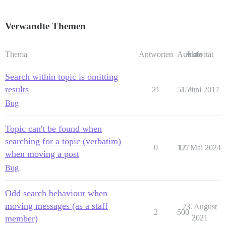
Verwandte Themen
Thema
Antworten
Aufrufe
Aktivität
Search within topic is omitting
results
21
5159
2. Juni 2017
Bug
Topic can't be found when
searching for a topic (verbatim)
0
127
17. Mai 2024
when moving a post
Bug
Odd search behaviour when
moving messages (as a staff
23. August
2
500
member)
2021