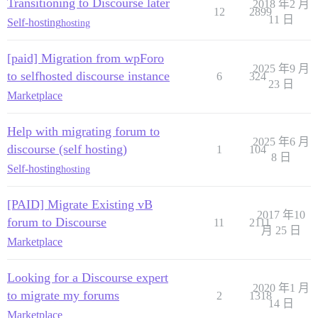
Transitioning to Discourse later
2018 年2 月
12
2899
11 日
Self-hosting
hosting
[paid] Migration from wpForo
2025 年9 月
to selfhosted discourse instance
6
324
23 日
Marketplace
Help with migrating forum to
2025 年6 月
discourse (self hosting)
1
104
8 日
Self-hosting
hosting
[PAID] Migrate Existing vB
2017 年10
forum to Discourse
11
2111
月 25 日
Marketplace
Looking for a Discourse expert
2020 年1 月
to migrate my forums
2
1318
14 日
Marketplace