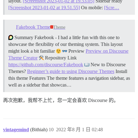
layout.
[Screenshot 2023-01-02 at 19.53.05]
Sidebar ready
[Screenshot 2023-01-02 at 19.51.55]
On mobile:
[Scre…
Fakebook Theme
Theme
Summary Fakebook - I had a little fun with this one to
showcase the flexibility of our theming system. This layout
might look a bit familiar
Preview
Preview on Discourse
Theme Creator
Repository Link
https://github.com/discourse/Fakebook
New to Discourse
Themes?
Beginner’s guide to using Discourse Themes
Install
this theme
Features The theme features a navigation sidebar, as
well as a sidebar that showcas…
再次抱歉，我帮不上忙，您一定会喜欢 Discourse 的。
vintagemind
(Bithiah)
10
2022 年8 月 1 日 02:48