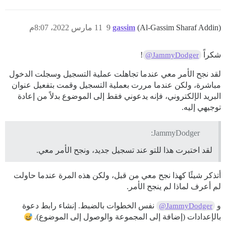
(Al-Gassim Sharaf Addin)
gassim
9
11 مارس 2022، 8:07م
شكراً
!
@JammyDodger
لقد نجح الأمر معي عندما تجاهلت عملية التسجيل وسجلت الدخول
مباشرة، ولكن عندما مررت بعملية التسجيل وقمت بتفعيل عنوان
البريد الإلكتروني، فإنه يدعوني فقط إلى الموضوع بدلاً من إعادة
توجيهي إليه.
JammyDodger:
لقد اختبرت هذا للتو عند تسجيل جديد، ونجح الأمر معي.
أتذكر شيئًا كهذا نجح معي من قبل، ولكن هذه المرة عندما حاولت
لم أعرف لماذا لم ينجح الأمر.
و
نفس الخطوات بالضبط. إنشاء رابط دعوة
@JammyDodger
بالإعدادات (إضافة إلى المجموعة والوصول إلى الموضوع).