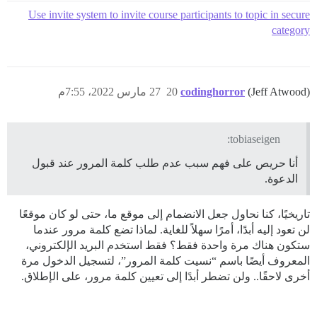
Use invite system to invite course participants to topic in secure
category
(Jeff Atwood)
codinghorror
20
27 مارس 2022، 7:55م
tobiaseigen:
أنا حريص على فهم سبب عدم طلب كلمة المرور عند قبول
الدعوة.
تاريخيًا، كنا نحاول جعل الانضمام إلى موقع ما، حتى لو كان موقعًا
لن تعود إليه أبدًا، أمرًا سهلاً للغاية. لماذا تضع كلمة مرور عندما
ستكون هناك مرة واحدة فقط؟ فقط استخدم البريد الإلكتروني،
المعروف أيضًا باسم “نسيت كلمة المرور”، لتسجيل الدخول مرة
أخرى لاحقًا.. ولن تضطر أبدًا إلى تعيين كلمة مرور، على الإطلاق.