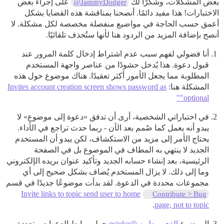
بعض المشكلات، وشكرًا لك
على إجراء بعض
@JammyDodger
الاختبارات! هذا مفيد دائمًا. أنصحنا بمناقشة هذه القضايا بشكل
أعمق حسب الحاجة في مواضيع منفصلة مخصصة لكل مشكلة. لا
أنصح بإضافة المزيد من الردود هنا لأنها ستُحذف تلقائيًا.
أنا فضولي لفهم سبب عدم اشتراط إدخال كلمة المرور عند
قبول دعوة. هذا يُدخل حشودًا من عناصر واجهة المستخدم
المطلوبة مما يجعل الأمور أكثر تعقيدًا. هناك موضوع حول هذه
المشكلة هنا:
Invites account creation screen shows password as
"optional"
في اختباراتي الشخصية، أرى أن تدفق «دعوة إلى موضوع» لا
يبدو أنه يعمل كما صُمم بعد الآن - ربما حدث تراجع في الأداء.
يحتاج الأمر إلى مزيد من الاستكشاف، لكن يبدو أن المستخدم
الجديد لا ينتهي به المطاف في الموضوع بل في الصفحة
الرئيسية، بعد إنشاء حسابه الجديد وتأكيد عنوان بريده الإلكتروني
وما إلى ذلك. لا يزال المستخدم يُضاف بشكل صحيح إلى أي
مجموعات محددة في الدعوة. لقد بدأت موضوعًا جديدًا في قسم
Invite links to topic send user to home
Contribute > Bug
.
page, not to topic
الموضوع
الذي ربط به @osioke
حول روابط الدعوات متعددة