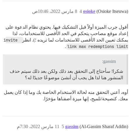
(Osioke Itseuwa)
osioke
4
8 مارس 2022، 10:46ص
أقول جرب الميزة أولاً قبل التشكيك فيها. يحتوي نظام الدعوة على
إعداد موقع مصاحب يتحكم في الحد الأقصى للاستخدامات، لذا
يمكنك تعيين الحد الأقصى للاستخدامات لما تريده ؛). انظر
invite 
.
link max redemptions limit
gassim:
شكرا! سأحتاج إلى التحقق بعد ذلك ولكن بعد ذلك سيتم حذف
المنشور هنا لذا هل يجب أن أنشئ موضوعًا جديدًا له؟
أوه، أعني التحقق منه لحالة الاستخدام الخاصة بك وما إذا كان يعمل
معك. كنصيحة/تلميح، إنها ميزة أضفناها مؤخرًا.
(Al-Gassim Sharaf Addin)
gassim
5
11 مارس 2022، 7:30م