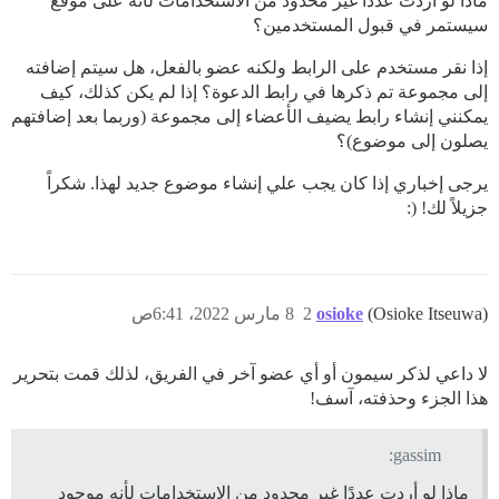
ماذا لو أردت عددًا غير محدود من الاستخدامات لأنه على موقع
سيستمر في قبول المستخدمين؟
إذا نقر مستخدم على الرابط ولكنه عضو بالفعل، هل سيتم إضافته
إلى مجموعة تم ذكرها في رابط الدعوة؟ إذا لم يكن كذلك، كيف
يمكنني إنشاء رابط يضيف الأعضاء إلى مجموعة (وربما بعد إضافتهم
يصلون إلى موضوع)؟
يرجى إخباري إذا كان يجب علي إنشاء موضوع جديد لهذا. شكراً
جزيلاً لك! (:
(Osioke Itseuwa)
osioke
2
8 مارس 2022، 6:41ص
لا داعي لذكر سيمون أو أي عضو آخر في الفريق، لذلك قمت بتحرير
هذا الجزء وحذفته، آسف!
gassim:
ماذا لو أردت عددًا غير محدود من الاستخدامات لأنه موجود