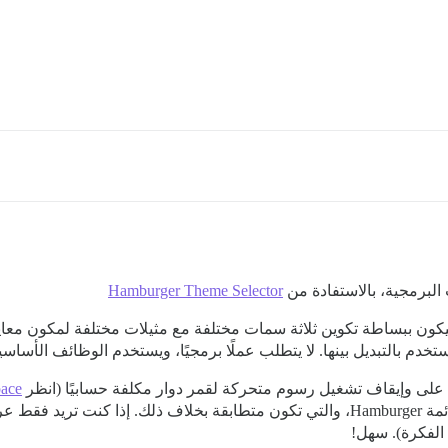
 البرمجية، بالاستفادة من
Hamburger Theme Selector
كون ببساطة تكوين ثلاثة سمات مختلفة مع مثيلات مختلفة لمكون معاينا
خدم بالتبديل بينها. لا يتطلب عملًا برمجيًا، ويستخدم الوظائف الأساسية
يل على وإيقاف تشغيل رسوم متحركة لقمر دوار مكلفة حسابيًا (انظر
pace
القمر والنجوم المتحركة، فحدد السمة الأخرى من قائمة Hamburger، والتي تكون متطابقة ب
الفكرة). سهل!