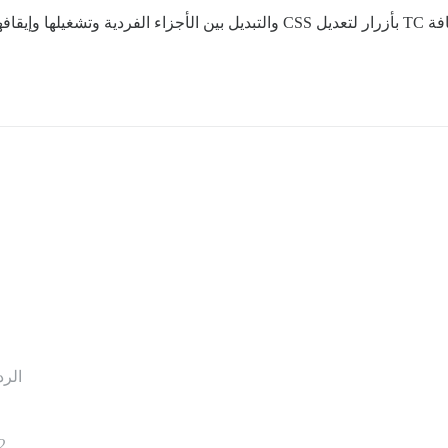
طريقة أخرى لجعل ذلك أكثر مرونة قليلاً ستكون إضافة TC بأزرار لتعديل CSS والتبدي
الرد
2