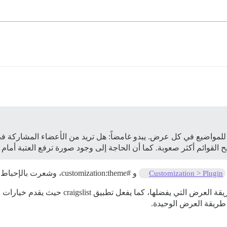
للمواضيع في كل عرض. يبدو غامضاً: هل تريد من الأعضاء المشاركة في
القوائم أكثر صعوبة. كما أن الحاجة إلى وجود صورة ترفع العتبة أمام
و
#customization:theme،
وشعرت بالإحباط أث
Customization > Plugin
كدت أتمنى أن يكون هناك خيار للمستخدم لاختيار طر
ر طريقة العرض الوحيدة.