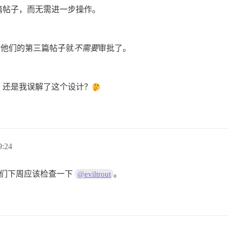
篇帖子，而无需进一步操作。
么他们的第三篇帖子就
不需要
审批了。
？还是我误解了这个设计？
:24
）我们下周应该检查一下
。
@eviltrout