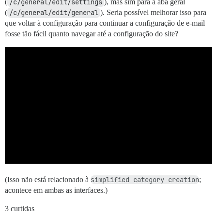
(
/c/general/edit/settings
), mas sim para a aba geral
(
/c/general/edit/general
). Seria possível melhorar isso para
que voltar à configuração para continuar a configuração de e-mail
fosse tão fácil quanto navegar até a configuração do site?
(Isso não está relacionado à
simplified category creation
;
acontece em ambas as interfaces.)
3 curtidas