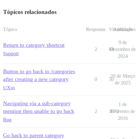
Tópicos relacionados
Tópico
Respostas
Visualizações
Atividade
9 de
Return to category shortcut
2
69
Dezembro de
Support
2024
Button to go back to /categories
20 de Março
after creating a new category
0
50
de 2025
UX
ux
Navigating via a sub-category
1 de
mention then unable to go back
2
1072
Fevereiro de
2016
Bug
Go back to parent category