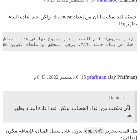
حسنًا، لقد تمكنت الآن من إعداد discourse، ولكن عند إعادة البناء،
يظهر هذا
خطأ في بناء جملة YAML. يرجى التحقق من ملفات تكوين containers/*.yml الخاصة بك.

(Jay Pfaffman)
pfaffman
15
6 ديسمبر 2022، 6:43م
Daniela:
الآن تمكنت من إعداد الخطاب، ولكن عند إعادة البناء، يظهر
هذا
هل قمت بتحرير
app.yml
يدويًا، على سبيل المثال، لإضافة مكون
إضافي؟