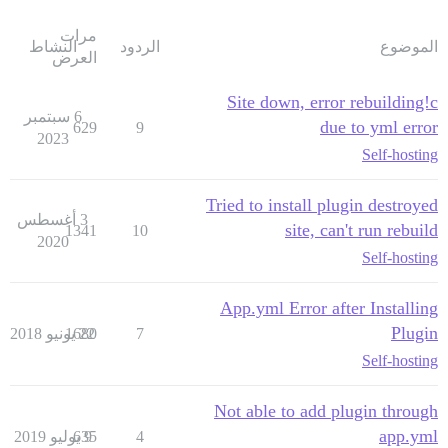
مرات
الموضوع
الردود
النشاط
العرض
Site down, error rebuilding!c
6 سبتمبر
due to yml error
629
9
2023
Self-hosting
Tried to install plugin destroyed
3 أغسطس
site, can't run rebuild
1341
10
2020
Self-hosting
App.yml Error after Installing
Plugin
7
22 يونيو 2018
1680
Self-hosting
Not able to add plugin through
app.yml
4
9 يوليو 2019
635