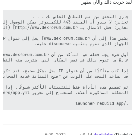
لقد جربت ذلك والآن يظهر
./launcher rebuild app

(Daniela)
danielabc
14
6 ديسمبر 2022، 6:29م