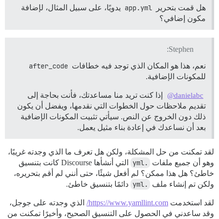
هل قمت بتحرير
app.yml
يدويًا، على سبيل المثال، لإضافة
مكون إضافي؟
Stephen:
نعم، هذا هو المكان الذي توجد فيه خطافات
after_code
للمكونات الإضافية.
إذا كنت تريد منا مساعدتك، فأنت بحاجة إلى
@danielabc
تقديم ملاحظات حول الخطوات التي نقدمها، ويفضل أن يكون
ذلك دون الخروج عن النص. سيأتي تثبيت المكونات الإضافية
بعد أن نساعدك في إعادة بناء مثيل يعمل.
لقد تمكنت من حل المشكلة، ولكن هل تعرف ما الذي وجدته غريبًا،
وهو أن جميع ملفات
.yml
التي أنشأها Discourse كانت بتنسيق
خاطئ؟ هل هذا ممكن؟ لم أفعل شيئًا، حتى أنني لم أقم بتحريره،
ولكن تم إنشاء ملف
.yml
دائمًا بتنسيق خاطئ.
لقد استخدمت
https://www.yamllint.com/
الذي وجدته على جوجل،
وقد ساعدني في الحصول على التنسيق الصحيح، وأخيرًا تمكنت من