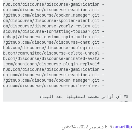
omarfilip
5
6 ديسمبر 2022، 6:34ص
  - exec: echo "End of custom commands"
