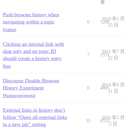
量
Push browser history when
2019 年2 月
navigating within a topic
6
1200
25 日
Feature
Clicking an internal link with
slug only and no topic ID
2021 年7 月
7
1551
should create a history entry
22 日
Bug
Discourse Disable Browser
2014 年6 月
History Experiment
0
4805
11 日
Plugin
experimental
External links in history don’t
follow “Open all external links
2016 年5 月
35
6552
in a new tab” setting
2 日