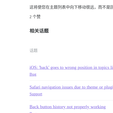
这将使您在主题列表中向下移动很远，而不是
2 个赞
相关话题
话题
iOS: 'back' goes to wrong position in topics li
Bug
Safari navigation issues due to theme or plug
Support
Back button history not properly working