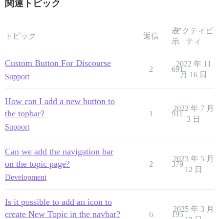
関連トピック
表
アクティビ
トピック
返信
示
ティ
Custom Button For Discourse
2022 年 11
2
691
月 16 日
Support
How can I add a new button to
2022 年 7 月
the topbar?
1
911
3 日
Support
Can we add the navigation bar
2023 年 5 月
on the topic page?
2
379
12 日
Development
Is it possible to add an icon to
2025 年 3 月
create New Topic in the navbar?
6
195