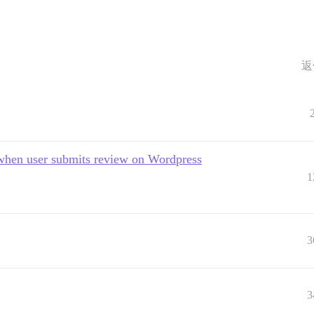
返
c when user submits review on Wordpress
1
3
3