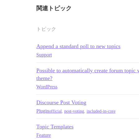
関連トピック
トピック
Append a standard poll to new topics
Support
Possible to automatically create forum topi
theme?
WordPress
Discourse Post Voting
Plugin
official
,
post-voting
,
included-in-core
Topic Templates
Feature