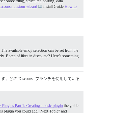
er onboarding, structured posting, data
discourse-custom-wizard
Install Guide
How to
h…
 The available emoji selection can be set from the
tely. Bored of likes in discourse? Here’s something
 Discourse ブランチを使用している
 Plugins Part 1: Creating a basic plugin
the guide
 this plugin you could add “Next Topic” and