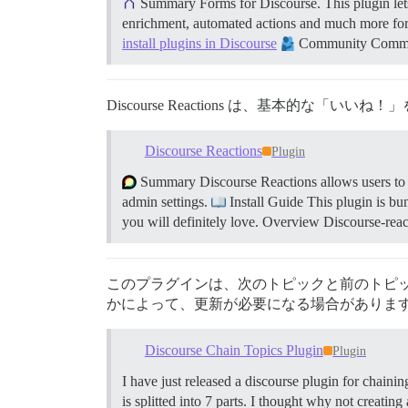
Summary Forms for Discourse. This plugin lets
enrichment, automated actions and much more fo
install plugins in Discourse
Community Communit
Discourse Reactions は、基本的な「
Discourse Reactions
Plugin
Summary Discourse Reactions allows users to Rea
admin settings.
Install Guide This plugin is bun
you will definitely love.
Overview Discourse-reacti
このプラグインは、次のトピックと前のトピック
かによって、更新が必要になる場合がありま
Discourse Chain Topics Plugin
Plugin
I have just released a discourse plugin for chain
is splitted into 7 parts. I thought why not creati