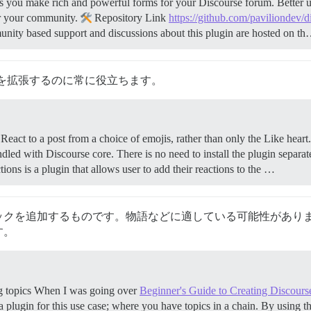
 you make rich and powerful forms for your Discourse forum. Better us
r your community.
Repository Link
https://github.com/paviliondev/
y based support and discussions about this plugin are hosted on t
いいね！」を拡張するのに常に役立ちます。
ct to a post from a choice of emojis, rather than only the Like heart.
dled with Discourse core. There is no need to install the plugin separa
ons is a plugin that allows user to add their reactions to the …
を追加するものです。物語などに適している可能性があります。どの
す。
ing topics When I was going over
Beginner's Guide to Creating Discourse
ng a plugin for this use case; where you have topics in a chain. By using