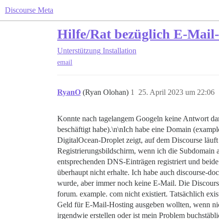
Discourse Meta
Hilfe/Rat bezüglich E-Mail-
Unterstützung
Installation
email
RyanO
(Ryan Olohan)
1
25. April 2023 um 22:06
Konnte nach tagelangem Googeln keine Antwort darau
beschäftigt habe).\n\nIch habe eine Domain (example
DigitalOcean-Droplet zeigt, auf dem Discourse läuft
Registrierungsbildschirm, wenn ich die Subdomain a
entsprechenden DNS-Einträgen registriert und beide 
überhaupt nicht erhalte. Ich habe auch discourse-do
wurde, aber immer noch keine E-Mail. Die Discours
forum. example. com nicht existiert. Tatsächlich exi
Geld für E-Mail-Hosting ausgeben wollten, wenn nich
irgendwie erstellen oder ist mein Problem buchstäb