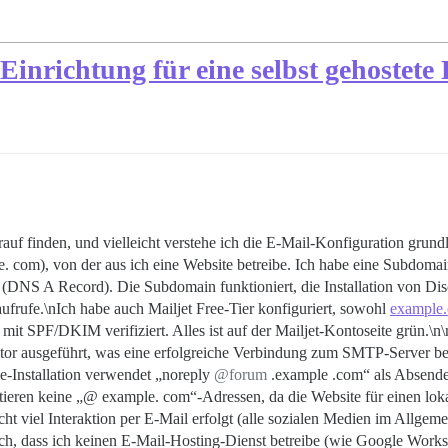
Einrichtung für eine selbst gehostete
f finden, und vielleicht verstehe ich die E-Mail-Konfiguration grundl
. com), von der aus ich eine Website betreibe. Ich habe eine Subdomai
 (DNS A Record). Die Subdomain funktioniert, die Installation von Dis
ufrufe.\nIch habe auch Mailjet Free-Tier konfiguriert, sowohl
example
mit SPF/DKIM verifiziert. Alles ist auf der Mailjet-Kontoseite grün.\n\
ctor ausgeführt, was eine erfolgreiche Verbindung zum SMTP-Server bes
e-Installation verwendet „noreply
@forum
.example .com“ als Absender
stieren keine „@ example. com“-Adressen, da die Website für einen loka
t viel Interaktion per E-Mail erfolgt (alle sozialen Medien im Allgem
lich, dass ich keinen E-Mail-Hosting-Dienst betreibe (wie Google Wo