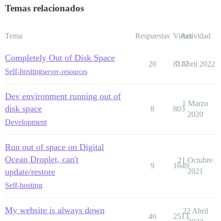
Temas relacionados
Tema
Respuestas
Vistas
Actividad
Completely Out of Disk Space
20
8117
7 Abril 2022
Self-hosting
server-resources
Dev environment running out of
1 Marzo
disk space
8
803
2020
Development
Run out of space on Digital
Ocean Droplet, can't
21 Octubre
9
1649
update/restore
2021
Self-hosting
My website is always down
22 Abril
46
2513