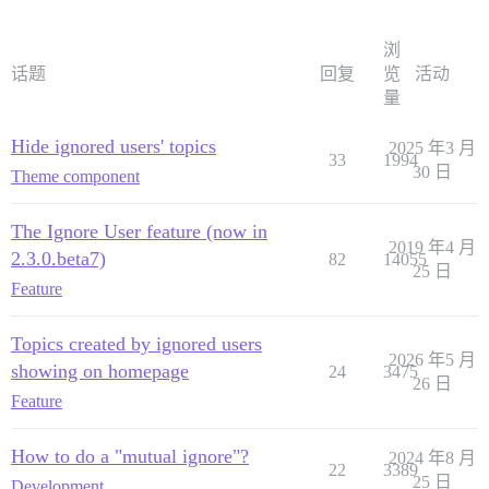
浏
话题
回复
览
活动
量
Hide ignored users' topics
2025 年3 月
33
1994
30 日
Theme component
The Ignore User feature (now in
2019 年4 月
2.3.0.beta7)
82
14055
25 日
Feature
Topics created by ignored users
2026 年5 月
showing on homepage
24
3475
26 日
Feature
How to do a "mutual ignore"?
2024 年8 月
22
3389
25 日
Development