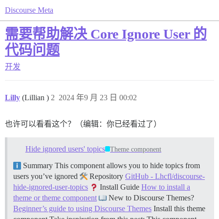
Discourse Meta
需要帮助解决 Core Ignore User 的
代码问题
开发
Lilly
(Lillian )
2
2024 年9 月 23 日 00:02
也许可以看看这个？（编辑：你已经看过了）
Hide ignored users' topics
Theme component
Summary This component allows you to hide topics from
users you’ve ignored
Repository
GitHub - Lhcfl/discourse-
hide-ignored-user-topics
Install Guide
How to install a
theme or theme component
New to Discourse Themes?
Beginner’s guide to using Discourse Themes
Install this theme