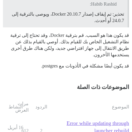
Habib Rashid:
تحذير: تم إيقاف إصدار Docker 20.10.7، ويوصى بالترقية إلى
24.0.7 أو أحدث.
قد يكون هذا هو السبب. قم بترقية Docker، وقد تحتاج إلى ترقية
نظام التشغيل الخاص بك للقيام بذلك. أوصي بالقيام بذلك عن
طريق الانتقال إلى جهاز افتراضي جديد، ولكن هناك طرق أخرى
يستخدمها الآخرون.
قد يكون أيضًا مشكلة في الأذونات مع postgres.
الموضوعات ذات الصلة
مرات
الموضوع
الردود
النشاط
العرض
Error while updating through
16 أبريل
launcher rebuild
612
2