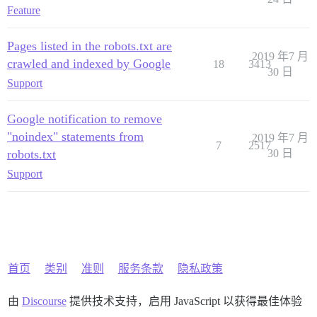
Feature
Pages listed in the robots.txt are
2019 年7 月
crawled and indexed by Google
18
3413
30 日
Support
Google notification to remove
"noindex" statements from
2019 年7 月
7
2517
robots.txt
30 日
Support
首页
类别
准则
服务条款
隐私政策
由
Discourse
提供技术支持，启用 JavaScript 以获得最佳体验