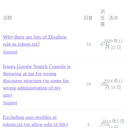
浏
话题
回复
览
活动
量
Why there are lots of Disallow
2020 年12
rule in robots.txt?
34
4745
月 22 日
Support
Issues Google Search Console is
throwing at me for wrong
discourse structure (or some for
2024 年12
18
286
wrong administration of my
月 18 日
site)
Support
Excluding user profiles in
2014 年5 月
robots.txt (or allow edit of file)
4
2556
24 日