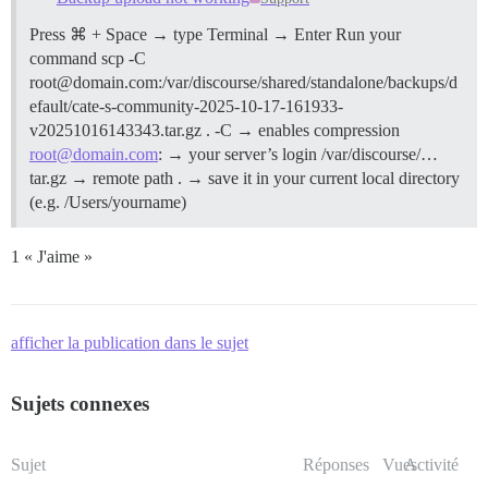
Press ⌘ + Space → type Terminal → Enter Run your
command scp -C
root@domain.com:/var/discourse/shared/standalone/backups/d
efault/cate-s-community-2025-10-17-161933-
v20251016143343.tar.gz . -C → enables compression
root@domain.com
: → your server’s login /var/discourse/…
tar.gz → remote path . → save it in your current local directory
(e.g. /Users/yourname)
1 « J'aime »
afficher la publication dans le sujet
Sujets connexes
Sujet
Réponses
Vues
Activité