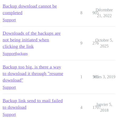
Backup download cannot be
Décembre
completed
8
905
21, 2022
Support
Downloads of the backups are
not being initiated when
Octobre 5,
9
276
clicking the link
2025
Support
backups
Backup too big, is there a way
to download it through "resume
1
565
Mars 3, 2019
download"
Support
Backup link send to mail failed
Janvier 5,
to download
4
1707
2018
Support