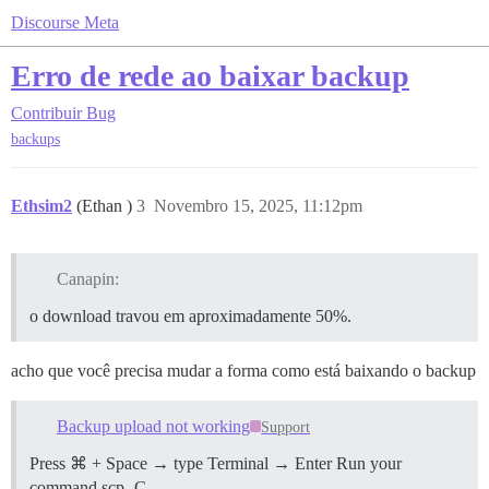
Discourse Meta
Erro de rede ao baixar backup
Contribuir
Bug
backups
Ethsim2
(Ethan )
3
Novembro 15, 2025, 11:12pm
Canapin:
o download travou em aproximadamente 50%.
acho que você precisa mudar a forma como está baixando o backup
Backup upload not working
Support
Press ⌘ + Space → type Terminal → Enter Run your
command scp -C