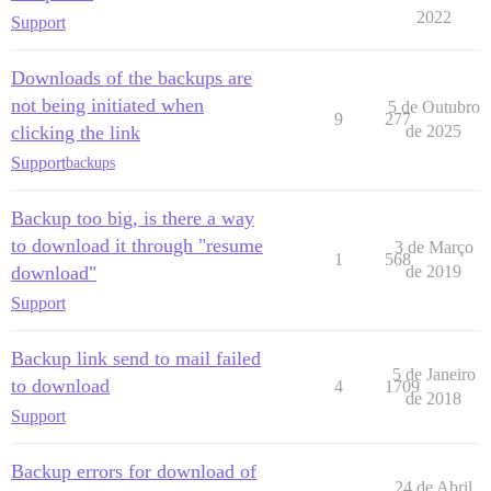
2022
Support
Downloads of the backups are
not being initiated when
5 de Outubro
9
277
clicking the link
de 2025
Support
backups
Backup too big, is there a way
to download it through "resume
3 de Março
1
568
download"
de 2019
Support
Backup link send to mail failed
5 de Janeiro
to download
4
1709
de 2018
Support
Backup errors for download of
24 de Abril