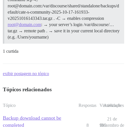
root@domain.com:/var/discourse/shared/standalone/backups/d
efault/cate-s-community-2025-10-17-161933-
v20251016143343.tar.gz . -C → enables compression
root@domain.com
: → your server’s login /var/discourse/…
tar.gz → remote path . → save it in your current local directory
(e.g. /Users/yourname)
1 curtida
exibir postagem no tópico
Tópicos relacionados
Tópico
Respostas
Visualizações
Atividade
Backup download cannot be
21 de
completed
8
905
Dezembro de