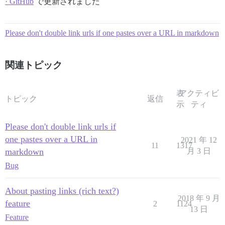
· GitHub
で更新されました
Please don't double link urls if one pastes over a URL in markdown
関連トピック
表
アクティビ
トピック
返信
示
ティ
Please don't double link urls if
one pastes over a URL in
2021 年 12
11
1317
markdown
月 3 日
Bug
About pasting links (rich text?)
2018 年 9 月
feature
2
1124
13 日
Feature