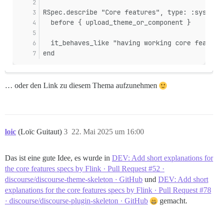
RSpec.describe "Core features", type: :system
  before { upload_theme_or_component }
  it_behaves_like "having working core featur
end
… oder den Link zu diesem Thema aufzunehmen
loic
(Loïc Guitaut)
3
22. Mai 2025 um 16:00
Das ist eine gute Idee, es wurde in
DEV: Add short explanations for
the core features specs by Flink · Pull Request #52 ·
discourse/discourse-theme-skeleton · GitHub
und
DEV: Add short
explanations for the core features specs by Flink · Pull Request #78
· discourse/discourse-plugin-skeleton · GitHub
gemacht.