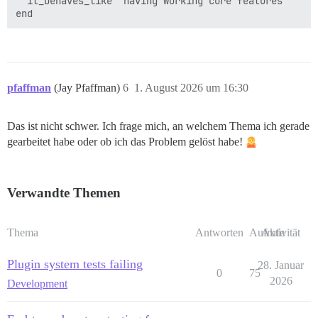
  it_behaves_like "having working core features"

pfaffman
(Jay Pfaffman)
6
1. August 2026 um 16:30
Das ist nicht schwer. Ich frage mich, an welchem Thema ich gerade
gearbeitet habe oder ob ich das Problem gelöst habe!
Verwandte Themen
Thema
Antworten
Aufrufe
Aktivität
Plugin system tests failing
28. Januar
0
75
2026
Development