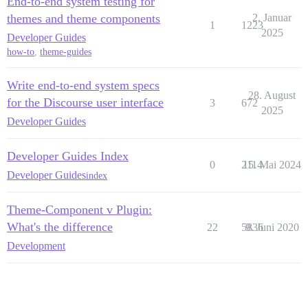
End-to-end system testing for
themes and theme components
2. Januar
1
1223
2025
Developer Guides
how-to
,
theme-guides
Write end-to-end system specs
28. August
for the Discourse user interface
3
672
2025
Developer Guides
Developer Guides Index
0
2114
15. Mai 2024
Developer Guides
index
Theme-Component v Plugin:
What's the difference
22
5836
9. Juni 2020
Development