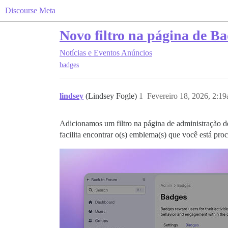
Discourse Meta
Novo filtro na página de B
Notícias e Eventos
Anúncios
badges
lindsey
(Lindsey Fogle)
1
Fevereiro 18, 2026, 2:1
Adicionamos um filtro na página de administração 
facilita encontrar o(s) emblema(s) que você está pro