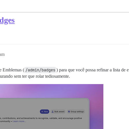
adges
9am
de Emblemas (
/admin/badges
) para que você possa refinar a lista d
curando sem ter que rolar tediosamente.