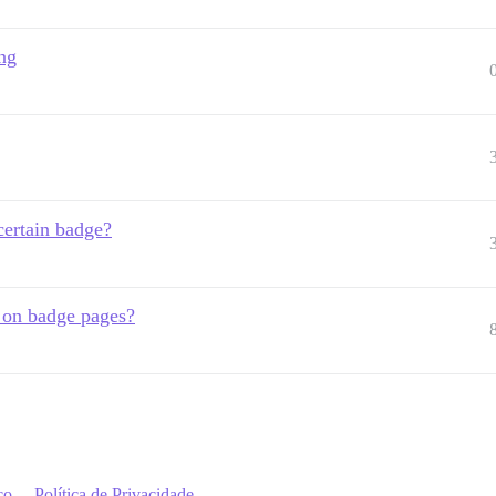
ing
 certain badge?
 on badge pages?
ço
Política de Privacidade