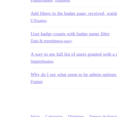
Feature
badges
,
completed
Add filters to the badge page: received, wait
UX
badges
User badge counts with badge name filter
Data & reporting
sql-query
A way to see full list of users granted with a
Support
badges
Why do I see what seem to be admin options
Feature
Início
Categorias
Diretrizes
Termos de Servi