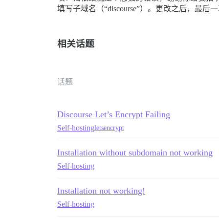
填写子域名（“discourse”）。更改之后，最后一次重新
相关话题
话题
Discourse Let’s Encrypt Failing
Self-hosting
letsencrypt
Installation without subdomain not working
Self-hosting
Installation not working!
Self-hosting