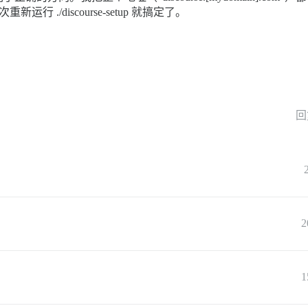
运行 ./discourse-setup 就搞定了。
回
2
1