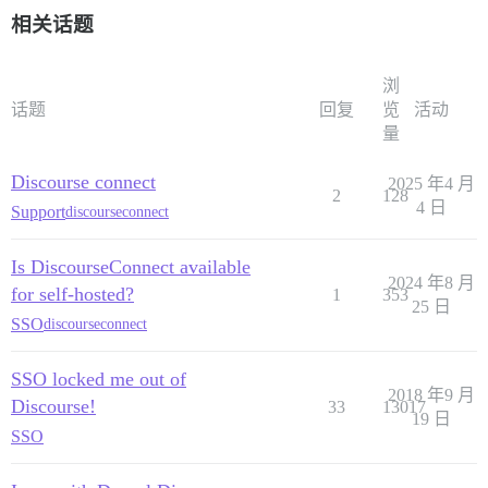
相关话题
浏
话题
回复
览
活动
量
Discourse connect
2025 年4 月
2
128
4 日
Support
discourseconnect
Is DiscourseConnect available
2024 年8 月
for self-hosted?
1
353
25 日
SSO
discourseconnect
SSO locked me out of
2018 年9 月
Discourse!
33
13017
19 日
SSO